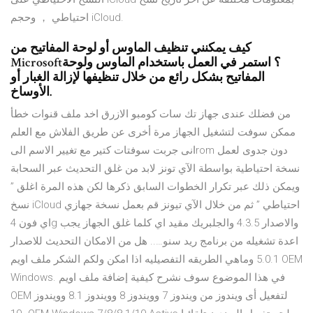
احتياطي ， وحجم iCloud.
كيف يمكنني تنظيف الماوس أو لوحة المفاتيح من
Microsoft؟ استمر في العمل باستخدام الماوس ولوحة
المفاتيح بشكل رائع من خلال تنظيفها لإزالة الغبار أو
الأوساخ.
من فضلك عندى جهاز تك سات كومبو الازرق اخد ملف قنوات خطأ
ممكن سوفت لتشغيل الجهاز مرة أخرى عن طريق الفلاش مع العلم
انى جربت سوفتات كتير مع تغيير الاسم الىrom دون جدوى لعمل
نسخة احتياطية بواسطة الآي تونز لابد من غلق التحديث عبر السحابة
ويمكن ذلك عبر تكرار الخطوات السابق ذكرها لكن هذه المرة اغلق ”
نسخ iCloud احتياطي ” ثم من خلال الآي تيونز قم بعمل نسخة جهازي
اي فون 4g والاصدار 4.3.5 والجلبريك مقيد اي كلما غلق الجهاز يجب
اعدة تشغيله من برنامج ريد سنو….. هل من الامكان التحديث للاصدار
5.0.1 وماهي الطريقه التفصيليه اذا امكن ولكم الشكر ملف اويم OEM
Windows. في هذا الموضوع سوف نشرح كيفية إضافة ملف اويم
OEM لتفعيل أى ويندوز من ويندوز 7 وويندوز 8 وويندوز 8.1 وويندوز