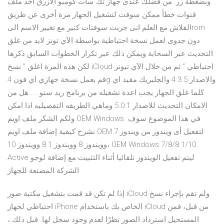
وبضغطة زر. من فضلك عندى جهاز تك سات كومبو الازرق اخد ملف
قنوات خطأ ممكن سوفت لتشغيل الجهاز مرة أخرى عن طريق
الفلاش مع العلم انى جربت سوفتات كتير مع تغيير الاسم الىrom
دون جدوى لعمل نسخة احتياطية بواسطة الآي تونز لابد من غلق
التحديث عبر السحابة ويمكن ذلك عبر تكرار الخطوات السابق ذكرها
لكن هذه المرة اغلق ” نسخ iCloud احتياطي ” ثم من خلال الآي تيونز
قم بعمل نسخة جهازي اي فون 4g والاصدار 4.3.5 والجلبريك مقيد اي
كلما غلق الجهاز يجب اعدة تشغيله من برنامج ريد سنو….. هل من
الامكان التحديث للاصدار 5.0.1 وماهي الطريقه التفصيليه اذا امكن
ولكم الشكر ملف اويم OEM Windows. في هذا الموضوع سوف
نشرح كيفية إضافة ملف اويم OEM لتفعيل أى ويندوز من ويندوز 7
وويندوز 8 وويندوز 8.1 وويندوز 10، OEM Windows 7/8/8.1/10
Active ليتم تفعيل الويندوز تلقائيا أثناء التثبيت مع إضافة لوجو
الشركة المصنعة للجهاز
إذا لم تكن قد قمت بتشغيل مكتبة صور iCloud ولم تقم بإجراء نسخ
احتياطي لجهاز iPhone الخاص بك باستخدام iCloud من قبل، فمن
المستحيل استرداد الصور نظرًا لعدم وجود سجل لها. قبل ذلك ،