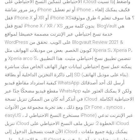
الاحتياطي لتمكين النسخ الاحتياطي على iCloud واضغط إذا نسيت
رمز مرور شاشة iPhone أو تم تعطيل iPhone ، فكيف يمكنك إلغاء
قفل iPhone X أو XR أو iPhone XS؟ هنا سوف تتعلم 4 طرق موثوقة
لفتح قفل iPhone X / XR / XS بدون كلمة مرور. BlogVault هي
خدمة نسخ احتياطي عبر الإنترنت مصممة خصيصًا لمواقع
WordPress على الويب. تحقق من Blogvault Review 2021 &
كوبون الخصم. بعض من موديلات الهواتف مثل Xperia S، Xperia P،
و Xperia arco S، تتضمن تطبيق نسخ احتياطي مثبت. هذا التطبيق
يمكنه عمل نسخ احتياطي لبيانات جهاز الهاتف الخاص مبك مباشرة
إلى ذاكرة التخزين الداخلية أو بطاقة SD (بناء على موديل الهاتف).
كيفية استرداد مقاطع فيديو WhatsApp أرسل لك أحد أصدقائك
مقطع فيديو مضحكًا جدًا عبر WhatsApp ولكن لا يمكنك العثور عليه
في أتذكر أنه كان من الممكن تنزيل نسخة iCloud الاحتياطية الكاملة.
ومع ذلك ، بعد تجربة مجموعة من الأدوات (Dr Fone ، syncios ،
easyUS ، مستخرج النسخ الاحتياطي لـ iPhone) عبر الإنترنت تدعي
تنزيل iCloud الخطوة 2: تنزيل ملف النسخ الاحتياطي على iCloud.
الآن قمت بتسجيل الدخول إلى iCloud ، يمكنك رؤية جميع ملفات
النسخ الاحتياطي على iCloud بمعلومات مختلفة عن آخر تاريخ نسخ