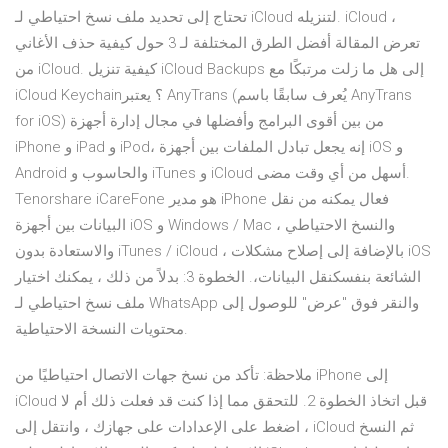
تحتاج إلى تحديد ملف نسخ احتياطي لـ iCloud لتنزيله. iCloud ،
تعرض المقالة أفضل الطرق المختلفة لـ 3 حول كيفية حذف الأغاني
من iCloud. كيفية تنزيل iCloud Backups إلى هل ما زلت مرتبكًا مع
iCloud Keychain؟ يعتبر AnyTrans (يُعرف سابقًا باسم AnyTrans
for iOS) من بين أقوى البرامج وأفضلها في مجال إدارة أجهزة
iPhone و iPad و iPod، إنه يجعل تبادل الملفات بين أجهزة iOS و
Android والحاسوب و iTunes و iCloud أسهل من أي وقت مضى.
Tenorshare iCareFone هو مدير iPhone فعال يمكنه من نقل
البيانات بين أجهزة iOS و Windows / Mac ، والنسخ الاحتياطي
والاستعادة بدون iTunes / iCloud ، بالإضافة إلى إصلاح مشكلات iOS
الشائعة بنفسكنقل البيانات،. الخطوة 3: بدلاً من ذلك ، يمكنك اختيار
ملف نسخ احتياطي لـ WhatsApp والنقر فوق "عرض" للوصول إلى
محتويات النسخة الاحتياطية.
ملاحظة: تأكد من نسخ جهات الاتصال احتياطيًا من iPhone إلى
iCloud قبل اتخاذ الخطوة 2. للتحقق مما إذا كنت قد فعلت ذلك أم لا
، اضغط على الإعدادات على جهازك ، وانتقل إلى iCloud ثم النسخ