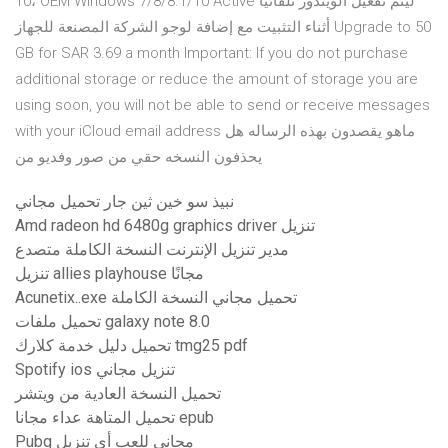
10، OEM Windows 7/8/8.1/10 Active ليتم تفعيل الويندوز تلقائيا
أثناء التثبيت مع إضافة لوجو الشركة المصنعة للجهاز Upgrade to 50
GB for SAR 3.69 a month Important: If you do not purchase
additional storage or reduce the amount of storage you are
using soon, you will not be able to send or receive messages
with your iCloud email address ماهو يقصدون بهذه الرساله هل
يحذفون النسخه حقي من صور وفديو من
نبيذ سو خين ثين جار تحميل مجاني
Amd radeon hd 6480g graphics driver تنزيل
مدير تنزيل الإنترنت النسخة الكاملة متصدع
تنزيل allies playhouse مجانًا
Acunetix..exe تحميل مجاني النسخة الكاملة
تحميل ملفات galaxy note 8.0
تحميل دليل خدمة كلارك tmg25 pdf
Spotify ios تنزيل مجاني
تحميل النسخة العادية من ويتشر
تحميل المتاهة عداء مجانا epub
Pubg مجاني للعب أي تنزيل