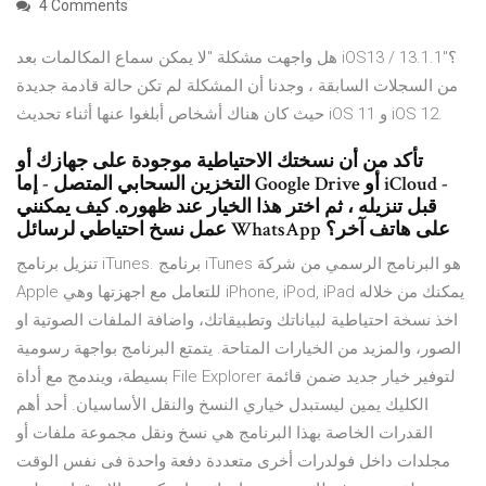
4 Comments
هل واجهت مشكلة "لا يمكن سماع المكالمات بعد iOS13 / 13.1.1"؟
من السجلات السابقة ، وجدنا أن المشكلة لم تكن حالة قادمة جديدة
حيث كان هناك أشخاص أبلغوا عنها أثناء تحديث iOS 11 و iOS 12.
تأكد من أن نسختك الاحتياطية موجودة على جهازك أو
التخزين السحابي المتصل - إما Google Drive أو iCloud -
قبل تنزيله ، ثم اختر هذا الخيار عند ظهوره. كيف يمكنني
عمل نسخ احتياطي لرسائل WhatsApp على هاتف آخر؟
تنزيل برنامج iTunes. برنامج iTunes هو البرنامج الرسمي من شركة
Apple للتعامل مع اجهزتها وهي iPhone, iPod, iPad يمكنك من خلاله
اخذ نسخة احتياطية لبياناتك وتطبيقاتك، واضافة الملفات الصوتية او
الصور، والمزيد من الخيارات المتاحة. يتمتع البرنامج بواجهة رسومية
بسيطة، ويندمج مع أداة File Explorer لتوفير خيار جديد ضمن قائمة
الكليك يمين ليستبدل خياري النسخ والنقل الأساسيان. أحد أهم
القدرات الخاصة بهذا البرنامج هي نسخ ونقل مجموعة ملفات أو
مجلدات داخل فولدرات أخرى متعددة دفعة واحدة فى نفس الوقت