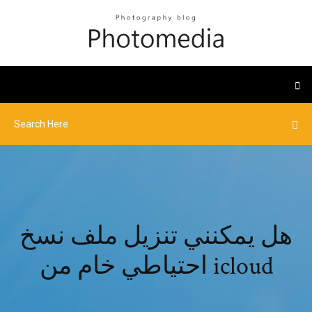
هل يمكنني تنزيل ملف نسخ
احتياطي خام من icloud