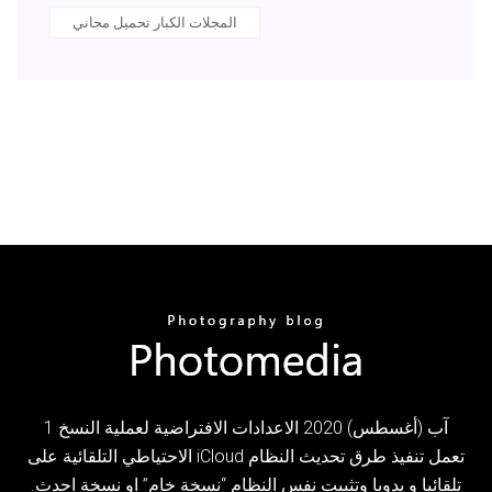
المجلات الكبار تحميل مجاني
1 آب (أغسطس) 2020 الاعدادات الافتراضية لعملية النسخ
الاحتياطي التلقائية على iCloud تعمل تنفيذ طرق تحديث النظام
تلقائيا و يدويا وتثبيت نفس النظام “نسخة خام” او نسخة احدث.